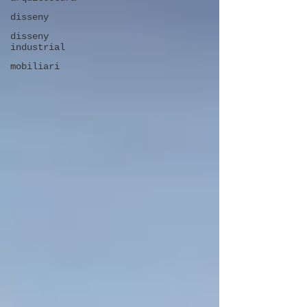
disseny
disseny
industrial
mobiliari