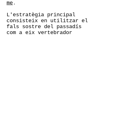
me
.
L'estratègia principal
consisteix en utilitzar el
fals sostre del passadís
com a eix vertebrador
d'instal.lacions i així
poder deixar al descobert
els sostres de biguetes i
revoltons ceràmics
originals en les zones de
treball.
Els espais de treball
queden concentrats en les
dues crugíes de les façanes
principal i posterior,
reservant la sala de
reunions, recepció, office
i serveis per a les crugíes
centrals.
El despatx del director i
la sala de reunions només