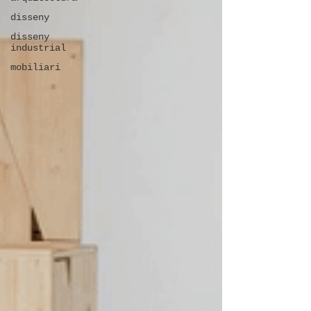
disseny
disseny
industrial
mobiliari