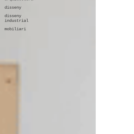
disseny
disseny
industrial
mobiliari