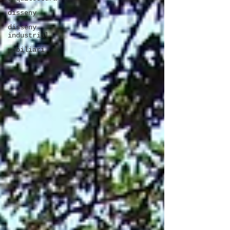
disseny
disseny
industrial
mobiliari