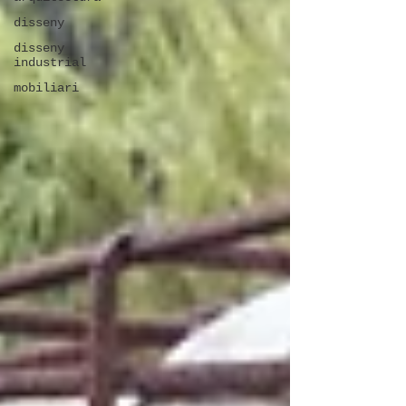
disseny
disseny
industrial
mobiliari